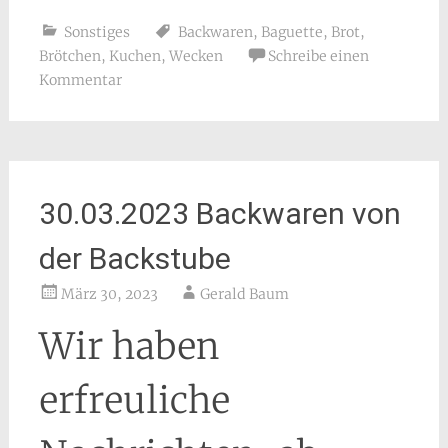
Sonstiges
Backwaren
,
Baguette
,
Brot
,
Brötchen
,
Kuchen
,
Wecken
Schreibe einen
Kommentar
30.03.2023 Backwaren von
der Backstube
März 30, 2023
Gerald Baum
Wir haben
erfreuliche