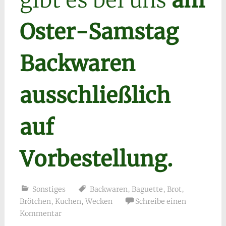
gibt es bei uns
am
Oster-Samstag
Backwaren
ausschließlich
auf
Vorbestellung.
Sonstiges
Backwaren
,
Baguette
,
Brot
,
Brötchen
,
Kuchen
,
Wecken
Schreibe einen
Kommentar